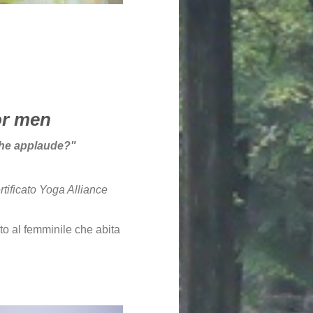
or men
che applaude?"
tificato Yoga Alliance
to al femminile che abita