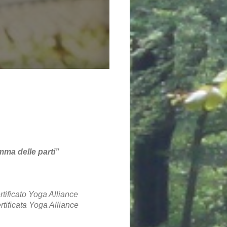
mma delle parti”
tificato Yoga Alliance
tificata Yoga Alliance