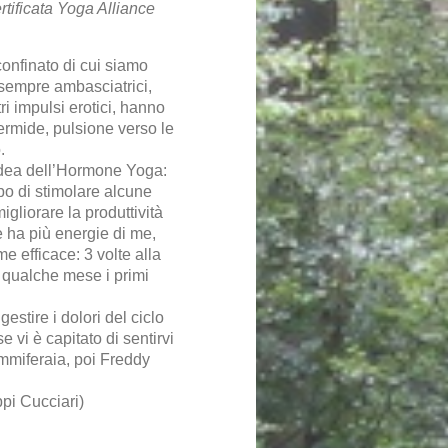
tificata Yoga Alliance
onfinato di cui siamo
n sempre ambasciatrici,
 impulsi erotici, hanno
dermide, pulsione verso le
.
idea dell’Hormone Yoga:
po di stimolare alcune
migliorare la produttività
 ha più energie di me,
e efficace: 3 volte alla
n qualche mese i primi
gestire i dolori del ciclo
 vi è capitato di sentirvi
ammiferaia, poi Freddy
pi Cucciari)