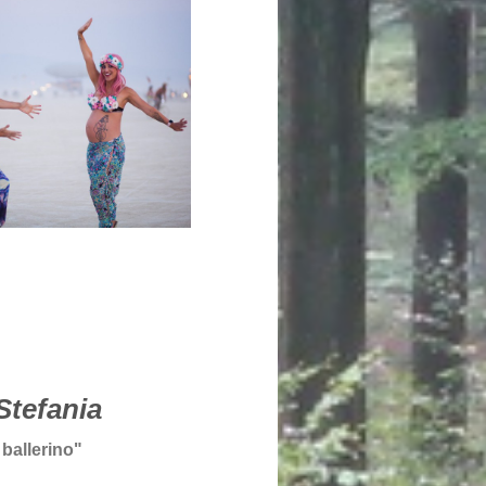
tefania
 ballerino"