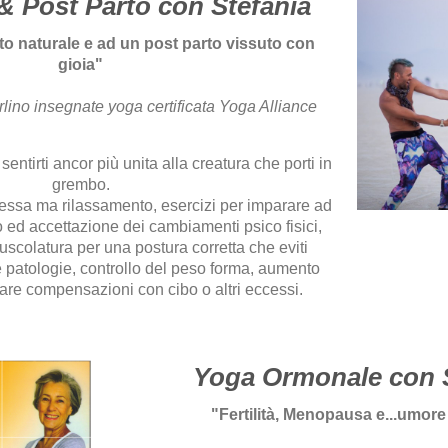
& Post Parto con Stefania
to naturale e ad un post parto vissuto con
gioia"
ino insegnate yoga certificata Yoga Alliance
entirti ancor più unita alla creatura che porti in
grembo.
ssa ma rilassamento, esercizi per imparare ad
to ed accettazione dei cambiamenti psico fisici,
uscolatura per una postura corretta che eviti
 e patologie, controllo del peso forma, aumento
itare compensazioni con cibo o altri eccessi.
Yoga Ormonale con S
"Fertilità, Menopausa e...umore