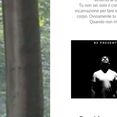
Tu non sei solo il co
incarnazione per fare e
corpo. Ovviamente tu 
Quando non risp