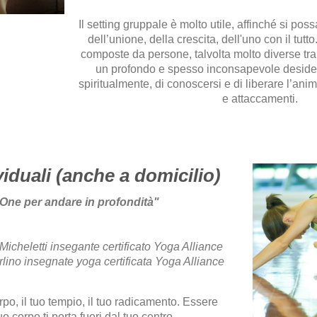
Il setting gruppale è molto utile, affinché si po
dell’unione, della crescita, dell'uno con il tutt
composte da persone, talvolta molto diverse tr
un profondo e spesso inconsapevole desideri
spiritualmente, di conoscersi e di liberare l’anima
e attaccamenti.
viduali (anche a domicilio)
One per andare in profondità"
cheletti insegante certificato Yoga Alliance
ino insegnate yoga certificata Yoga Alliance
rpo, il tuo tempio, il tuo radicamento. Essere
o corpo ti porta fuori dal tuo centro.