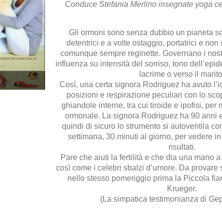
Conduce Stefania Merlino insegnate yoga cer
Gli ormoni sono senza dubbio un pianeta sc
detentrici e a volte ostaggio, portatrici e no
comunque sempre reginette. Governano i nostri
influenza su intensità del sorriso, tono dell’epi
lacrime o verso il marito
Così, una certa signora Rodriguez ha avuto l’
posizioni e respirazione peculiari con lo sco
ghiandole interne, tra cui tiroide e ipofisi, per 
ormonale. La signora Rodriguez ha 90 anni e
quindi di sicuro lo strumento si autoventila com
settimana, 30 minuti al giorno, per vedere i
risultati.
Pare che aiuti la fertilità e che dia una mano a 
così come i celebri sbalzi d’umore. Da provare se
nello stesso pomeriggio prima la Piccola fi
Krueger.
(La simpatica testimonianza di Gep