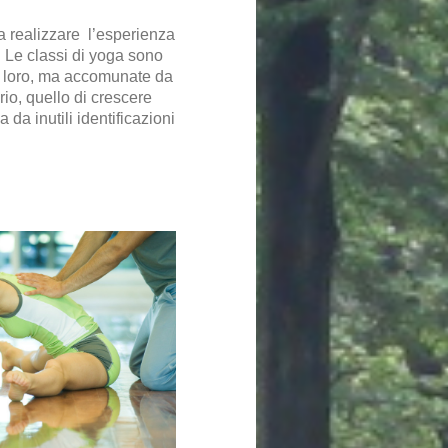
ssa realizzare l’esperienza
o. Le classi di yoga sono
a loro, ma accomunate da
o, quello di crescere
 da inutili identificazioni